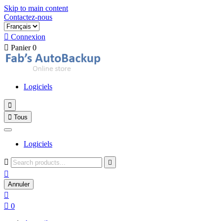
Skip to main content
Contactez-nous

Connexion

Panier
0
Logiciels


Tous
Logiciels



Annuler


0