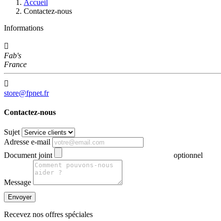
Accueil
Contactez-nous
Informations

Fab's
France

store@fpnet.fr
Contactez-nous
Sujet
Adresse e-mail
Document joint
optionnel
Message
Recevez nos offres spéciales